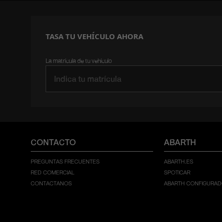
TASA TU VEHÍCULO AHORA
La matrícula de tu vehículo
CONTACTO
ABARTH
PREGUNTAS FRECUENTES
ABARTH.ES
RED COMERCIAL
SPOTICAR
CONTACTANOS
ABARTH CONFIGURA