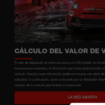
CÁLCULO DEL VALOR DE 
El valor de adquisición se estima en euros con IVA incluido, en funci
transacciones recientes y la información que hayas proporcionado so
vehículo. Gracias a esta información podemos hacerte una oferta de 
indicativo). A continuación, serás contactado por un distribuidor Aba
tasación de tu vehículo para finalizar la transacción.
LA RED ABARTH