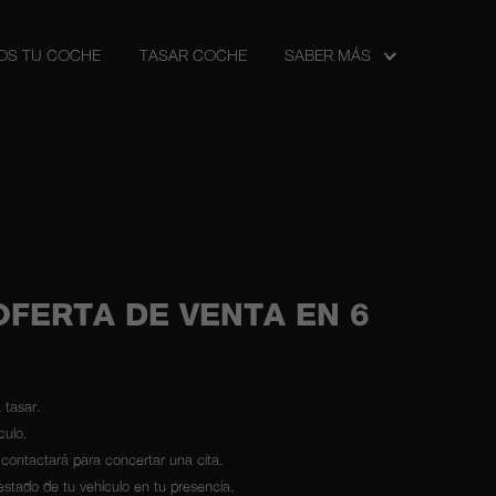
S TU COCHE
TASAR COCHE
SABER MÁS
FERTA DE VENTA EN 6
 tasar.
culo.
te contactará para concertar una cita.
estado de tu vehículo en tu presencia.