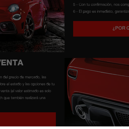
5 - Con tu confirmación, nos com
6 - El pago es inmediato, garantiz
¿POR 
VENTA
ón del precio de mercado, las
bre el estado y las opciones de tu
venta (el valor estimado es solo
rth que también realizará una