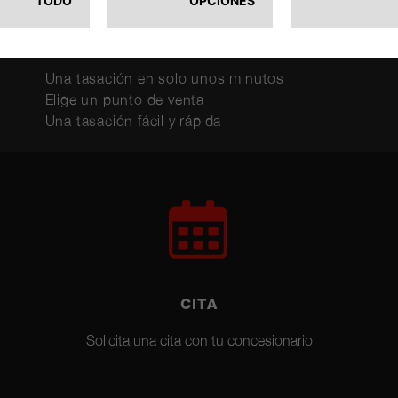
RAPIDEZ
Una tasación en solo unos minutos
Elige un punto de venta
Una tasación fácil y rápida
CITA
Solicita una cita con tu concesionario