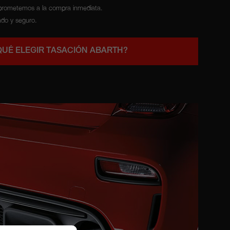
prometemos a la compra inmediata.
ado y seguro.
QUÉ ELEGIR TASACIÓN ABARTH?