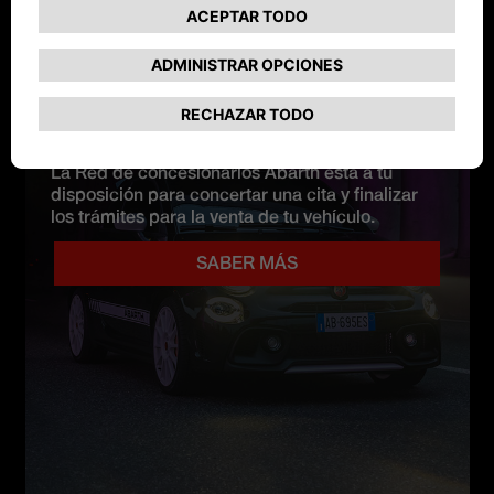
LA RED ABARTH
Nuestros expertos te escuchan
La Red de concesionarios Abarth está a tu
disposición para concertar una cita y finalizar
los trámites para la venta de tu vehículo.
SABER MÁS